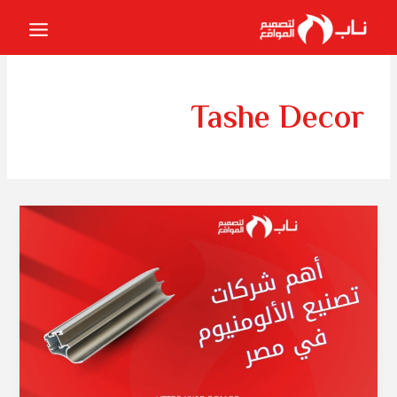
خطي
لى
لمحتوى
Tashe Decor
أهم
شركات
تصنيع
الألومنيوم
في
مصر