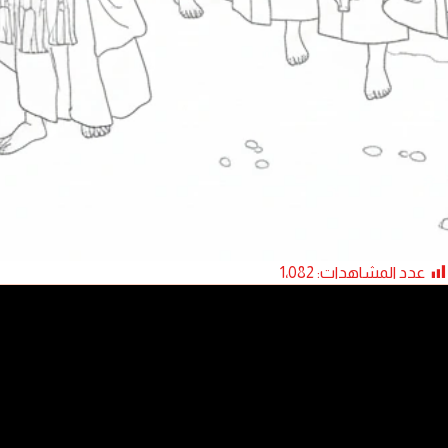
عدد المشاهدات:
1٬082