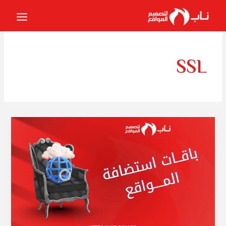
خطي
لى
لمحتوى
SSL
باقات
استضافة
وتصميم
المواقع