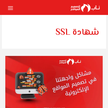
خطي
لى
لمحتوى
شهادة SSL
مشاكل
واجهتنا
في
تصميم
المواقع