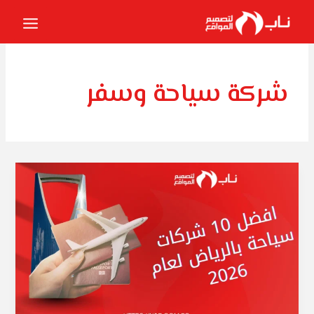
خطي
لى
لمحتوى
شركة سياحة وسفر
افضل
10
شركات
سياحة
بالرياض
لعام
2026
م