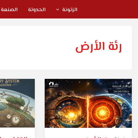
خطي
الزتونة
الحدوتة
الصنعة
لى
لمحتوى
رئة الأرض
نظرية
التقادم
الأرض
المخطط:
المجوفة
أسرار
:
تصميم
تصميم
الجهاز
بصري
التنفسي
لم
للأرض