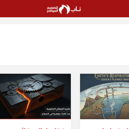
نظرية
الصفائح
التكتونية:
ثغرات
في
تصميم
النموذج