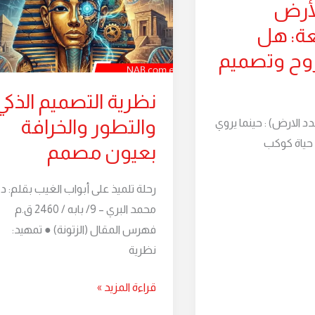
لأرض
الذكي
ة: هل
والتطور
والخرافة
وح وتصميم
بعيون
مصمم
نظرية التصميم الذكي
والتطور والخرافة
د الارض) : حينما يروي
حياة كوكب
بعيون مصمم
رحلة تلميذ على أبواب الغيب بقلم: د.
محمد البري – 9/ بابه / 2460 ق.م
فهرس المقال (الزتونة) ● تمهيد:
نظرية
قراءة المزيد »