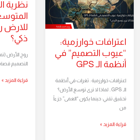
نظرية ا
“عيوب
المتوسعة:
المتوسع
التصميم”
هل
في
للارض
للارض ر
أنظمة
روح
ذكي؟
اعترافات خوارزمية:
الـ
وتصميم
GPS
ذكي؟
“عيوب التصميم” في
روح الأرض (تمد
أنظمة الـ GPS
التصميم قصة 
قراءة المزيد »
اعترافات خوارزمية : ثغرات في أنظمة
الـ GPS.. لماذا لا ترى توسع الأرض؟
تحقيق تقني: حينما يكون “العمى” جزءاً
من
قراءة المزيد »