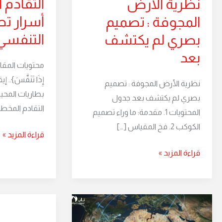
التقادم
نظرية الأرض
يكتشف
أسرار تص
المجوفة : تصميم
بعد
التنفسي
بصري لم يكتشف
بعد
محتويات المقالة 
إِذَا تَنَفَّسَ}..
نظرية الأرض المجوفة : تصميم
بطاريات المح
بصري لم يكتشف بعد جدول
التقادم المخ
المحتويات 1. مقدمة: ما وراء تصميم
الكوكب 2. فخ المقياس […]
قراءة المزيد »
قراءة المزيد »
اعترافات
نظرية
خوارزمية:
الأرض