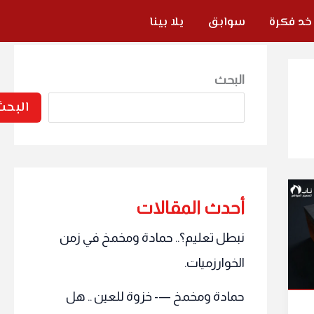
خد فكرة
سوابق
يلا بينا
البحث
البحث
أحدث المقالات
نبطل تعليم؟.. حمادة ومخمخ في زمن
الخوارزميات.
حمادة ومخمخ —- خزوة للعين .. هل