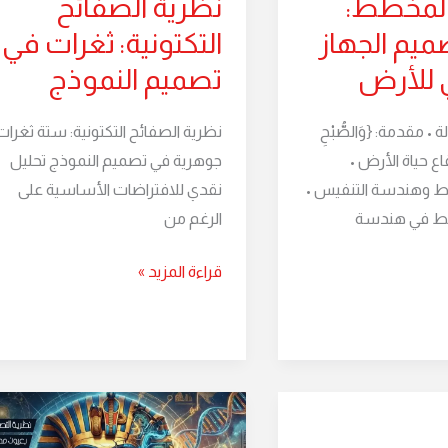
 المخطط:
نظرية الصفائح
ميم الجهاز
التكتونية: ثغرات في
 للأرض
تصميم النموذج
• مقدمة: {وَالصُّبْحِ
نظرية الصفائح التكتونية: ستة ثغرات
 إيقاع حياة الأرض •
جوهرية في تصميم النموذج تحليل
يط وهندسة التنفيس •
نقدي للافتراضات الأساسية على
طط في هندسة
الرغم من
قراءة المزيد »
نظرية
التصميم