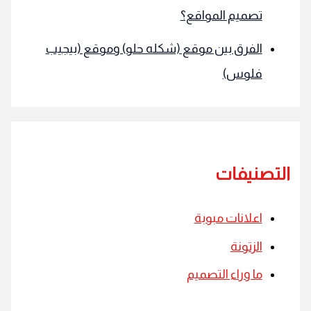
تصميم المواقع؟
الفرق بين موقع (شكله حلو) وموقع (بيجيب
فلوس)
لتصنيفات
اعلانات مبوبة
الزتونة
ما وراء التصميم