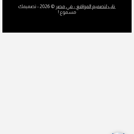
ناب لتصميم المواقع - في مصر
© 2026 - تصميمك
مسموع !