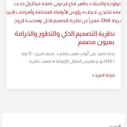
التصميم
الذكي
والتطور
والخرافة
نظرية التصميم الذكي والتطور والخرافة
بعيون
بعيون مصمم
مصمم
رحلة تلميذ على أبواب الغيب بقلم: د. محمد البري – 9/ بابه
/ 2460 ق.م فهرس المقال (الزتونة) ● تمهيد: نظرية
قراءة المزيد »
البحث