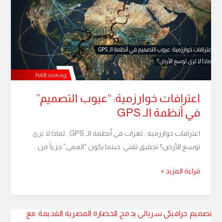
“عيوب
التصميم”
في
أنظمة
الـ
GPS
اعترافات خوارزمية: “عيوب التصميم”
في أنظمة الـ GPS
اعترافات خوارزمية : ثغرات في أنظمة الـ GPS.. لماذا لا ترى
توسع الأرض؟ تحقيق تقني: حينما يكون “العمى” جزءاً من
قراءة المزيد »
نظرية