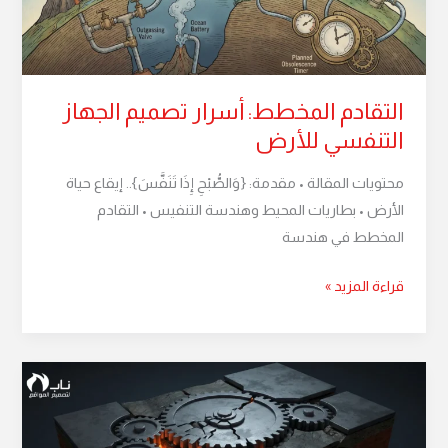
للأرض
التقادم المخطط: أسرار تصميم الجهاز
التنفسي للأرض
محتويات المقالة • مقدمة: {وَالصُّبْحِ إِذَا تَنَفَّسَ}.. إيقاع حياة
الأرض • بطاريات المحيط وهندسة التنفيس • التقادم
المخطط في هندسة
قراءة المزيد »
نظرية
الصفائح
التكتونية: