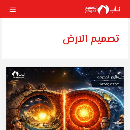
خطي
لى
لمحتوى
تصميم الارض
نظرية
الأرض
المجوفة
:
تصميم
بصري
لم
يكتشف