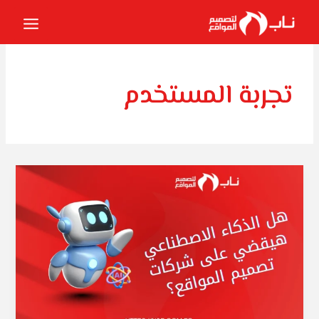
خطي
لى
لمحتوى
تجربة المستخدم
هل
الذكاء
الاصطناعي
هيقضي
على
شركات
تصميم
المواقع؟