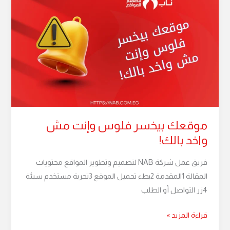
بيخسر
فلوس
وإنت
مش
واخد
بالك!
موقعك بيخسر فلوس وإنت مش
واخد بالك!
فريق عمل شركة NAB لتصميم وتطوير المواقع محتويات
المقالة 1المقدمة 2بطء تحميل الموقع 3تجربة مستخدم سيئة
4زر التواصل أو الطلب
قراءة المزيد »