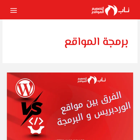
خطي
لى
لمحتوى
برمجة المواقع
الفرق
بين
مواقع
الووردبريس
والبرمجة
الخاصة