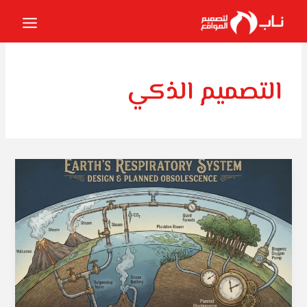
خطي
لى
لمحتوى
التصميم الذكي
التقادم
المخطط:
أسرار
تصميم
الجهاز
التنفسي
للأرض