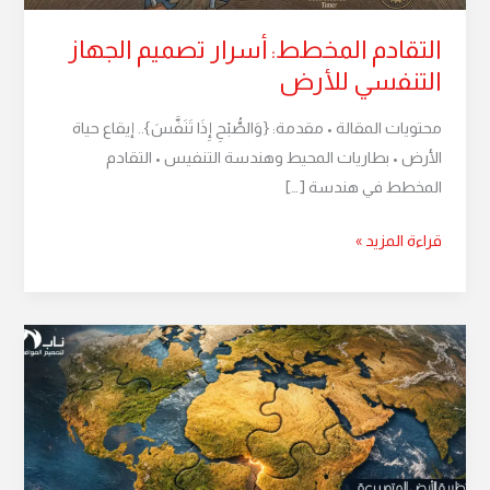
التقادم المخطط: أسرار تصميم الجهاز
التنفسي للأرض
محتويات المقالة • مقدمة: {وَالصُّبْحِ إِذَا تَنَفَّسَ}.. إيقاع حياة
الأرض • بطاريات المحيط وهندسة التنفيس • التقادم
المخطط في هندسة […]
قراءة المزيد »
نظرية
الأرض
المتوسعة:
هل
للارض
روح