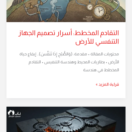
للأرض
التقادم المخطط: أسرار تصميم الجهاز
التنفسي للأرض
محتويات المقالة • مقدمة: {وَالصُّبْحِ إِذَا تَنَفَّسَ}.. إيقاع حياة
الأرض • بطاريات المحيط وهندسة التنفيس • التقادم
المخطط في هندسة
قراءة المزيد »
نظرية
الصفائح
التكتونية: