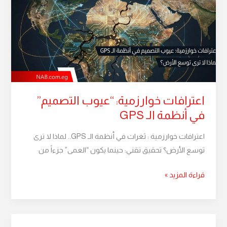
“عيوب
التصميم”
في
أنظمة
الـ
GPS
اعترافات خوارزمية: “عيوب التصميم”
في أنظمة الـ GPS
اعترافات خوارزمية : ثغرات في أنظمة الـ GPS.. لماذا لا ترى
توسع الأرض؟ تحقيق تقني: حينما يكون “العمى” جزءاً من
قراءة المزيد »
نظرية