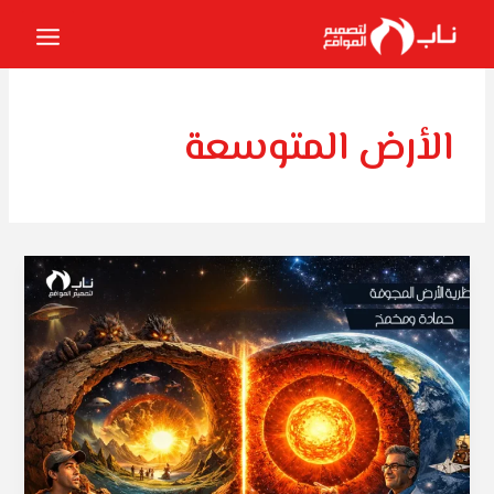
خطي
لى
لمحتوى
الأرض المتوسعة
نظرية
الأرض
المجوفة
:
تصميم
بصري
لم
يكتشف