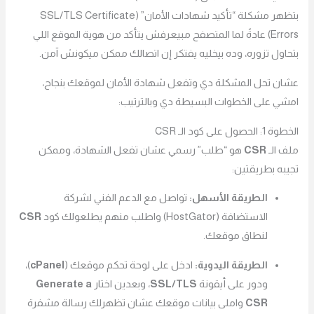
بتظهر مشكلة “تأكيد شهادات الأمان” (SSL/TLS Certificate
Errors) عادةً لما المتصفح مبيعرفش يتأكد من هوية الموقع اللي
بتحاول تزوره، وده بيخليه يفتكر إن اتصالك ممكن ميكونش آمن.
عشان تحل المشكلة دي وتفعل شهادة الأمان لموقعك بنجاح،
امشي على الخطوات البسيطة دي وبالترتيب:
الخطوة 1: الحصول على كود الـ CSR
ملف الـ
CSR
هو “طلب” رسمي عشان تفعل الشهادة، وممكن
تجيبه بطريقتين:
الطريقة الأسهل:
تواصل مع الدعم الفني لشركة
الاستضافة (HostGator) واطلب منهم يطلعولك كود
CSR
لنطاق موقعك.
الطريقة اليدوية:
ادخل على لوحة تحكم موقعك (
cPanel
)،
ودور على أيقونة
SSL/TLS
، وبعدين اختار
Generate a
CSR
واملى بيانات موقعك عشان تظهرلك رسالة مشفرة