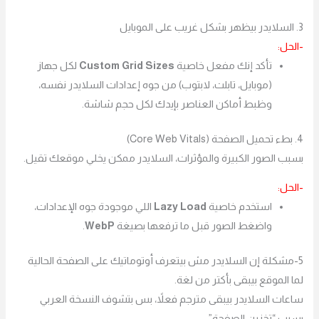
3. السلايدر بيظهر بشكل غريب على الموبايل
-الحل:
تأكد إنك مفعل خاصية
Custom Grid Sizes
لكل جهاز
(موبايل، تابلت، لابتوب) من جوه إعدادات السلايدر نفسه،
وظبط أماكن العناصر بإيدك لكل حجم شاشة.
4. بطء تحميل الصفحة (Core Web Vitals)
بسبب الصور الكبيرة والمؤثرات، السلايدر ممكن يخلي موقعك تقيل.
-الحل:
استخدم خاصية
Lazy Load
اللي موجودة جوه الإعدادات،
واضغط الصور قبل ما ترفعها بصيغة
WebP
.
5-مشكلة إن السلايدر مش بيتعرف أوتوماتيك على الصفحة الحالية
لما الموقع بيبقى بأكتر من لغة.
ساعات السلايدر بيبقى مترجم فعلاً، بس بتشوف النسخة العربي
بسبب “تخزين الصفحة”.