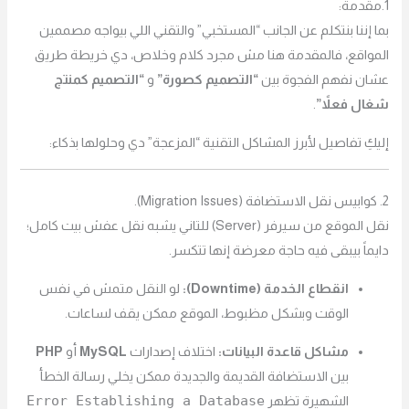
1.مقدمة:
بما إننا بنتكلم عن الجانب “المستخبي” والتقني اللي بيواجه مصممين
المواقع، فالمقدمة هنا مش مجرد كلام وخلاص، دي خريطة طريق
عشان نفهم الفجوة بين
“التصميم كصورة”
و
“التصميم كمنتج
شغال فعلاً”
.
إليكِ تفاصيل لأبرز المشاكل التقنية “المزعجة” دي وحلولها بذكاء:
2. كوابيس نقل الاستضافة (Migration Issues).
نقل الموقع من سيرفر (Server) للتاني يشبه نقل عفش بيت كامل؛
دايماً بيبقى فيه حاجة معرضة إنها تتكسر.
انقطاع الخدمة (Downtime):
لو النقل متمش في نفس
الوقت وبشكل مظبوط، الموقع ممكن يقف لساعات.
مشاكل قاعدة البيانات:
اختلاف إصدارات
MySQL
أو
PHP
بين الاستضافة القديمة والجديدة ممكن يخلي رسالة الخطأ
Error Establishing a Database
الشهيرة تظهر