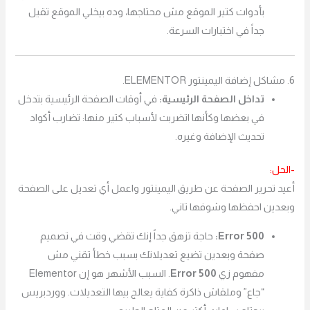
بأدوات كتير الموقع مش محتاجها، وده بيخلي الموقع تقيل
جداً في اختبارات السرعة.
6. مشاكل إضافة اليمينتور ELEMENTOR.
تداخل الصفحة الرئيسية:
في أوقات الصفحة الرئيسية بتدخل
في بعضها وكأنها اتضربت لأسباب كتير منها: تضارب أكواد
تحديث الإضافة وغيره.
-الحل:
أعيد تحرير الصفحة عن طريق اليمينتور واعمل أي تعديل على الصفحة
وبعدين احفظها وشوفها تاني.
Error 500:
حاجة تزهق جداً إنك تقضي وقت في تصميم
صفحة وبعدين تضيع تعديلاتك بسبب خطأ تقني مش
مفهوم زي
Error 500
. السبب الأشهر هو إن Elementor
“جاع” وملقاش ذاكرة كفاية يعالج بيها التعديلات. ووردبريس