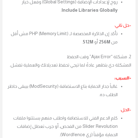
روح لإعدادات الإضافة (Global Settings) وفعل خيار
.
Include Libraries Globally
-حل تاني:
تأكد إن الذاكرة المخصصة لـ PHP (Memory Limit) مش أقل
من
256M
أو
512M
.
2. مشكلة “Ajax Error” وقت الحفظ
المشكلة دي بتظهر عادةً لما تيجي تحفظ تعديلاتك والعملية تفشل.
-السبب:
غالباً جدار الحماية بتاع الاستضافة (ModSecurity) بيبقى حاظر
الطلب ده.
-الحل:
كلم الدعم الفني للاستضافة واطلب منهم يستثنوا ملفات
Slider Revolution من الفحص، أو جرب تعطل إضافات
الحماية مؤقتاً (زي Wordfence).