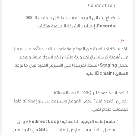
Connection
.
ضياع رسائل البريد:
لو نسيت تنقل سجلات الـ
MX
Records
، إيميلات الشركة الرسمية هتقف.
-الحل:
ناخد نسخة احتياطية من الموقع وقواعد البيانات ونتأكد من العميل
على أهمية الرسايل الإلكترونية عشان ناخد نسخة منها، وبعدين
نعمل
Staging
(نسخة تجريبية) على السيرفر الجديد قبل ما نوجه
النطاق (Domain)
عليه.
3. تحديات كلاود فلير (Cloudflare & DNS).
رغم إن “كلاود فلير” بيحمي الموقع وبيسرعه، بس لو إعداداته غلط
هيعملك صداع تقني.
حلقة إعادة التوجيه اللانهائية (Redirect Loop):
ودي
بتحصل غالباً بسبب تعارض إعدادات الـ
SSL
في كلاود فلير