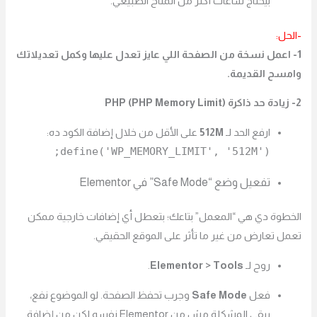
بيحتاج ساعات أكتر من المتاح الطبيعي.
-الحل:
1- اعمل نسخة من الصفحة اللي عايز تعدل عليها وكمل تعديلاتك
وامسح القديمة.
2- زيادة حد ذاكرة PHP (PHP Memory Limit)
ارفع الحد لـ
512M
على الأقل من خلال إضافة الكود ده:
define('WP_MEMORY_LIMIT', '512M');
تفعيل وضع “Safe Mode” في Elementor
الخطوة دي هي “المعمل” بتاعك؛ بتعطل أي إضافات خارجية ممكن
تعمل تعارض من غير ما تأثر على الموقع الحقيقي.
روح لـ
Elementor > Tools
.
فعل
Safe Mode
وجرب تحفظ الصفحة. لو الموضوع نفع،
يبقى المشكلة مش من Elementor نفسه لكن من إضافة