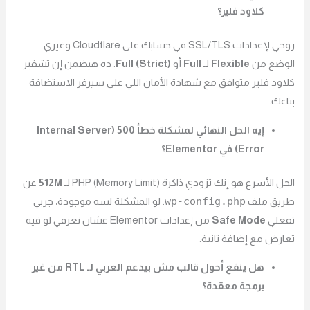
كلاود فلير؟
روحي لإعدادات SSL/TLS في حسابك على Cloudflare وغيري
الوضع من
Flexible
لـ
Full
أو
Full (Strict)
. ده هيضمن إن تشفير
كلاود فلير متوافق مع شهادة الأمان اللي على سيرفر الاستضافة
بتاعك.
إيه الحل النهائي لمشكلة خطأ 500 (Internal Server
Error) في Elementor؟
الحل الأسرع هو إنك تزودي ذاكرة PHP (Memory Limit) لـ
512M
عن
wp-config.php
طريق ملف
. لو المشكلة لسه موجودة، جربي
تفعلي
Safe Mode
من إعدادات Elementor عشان تعرفي لو فيه
تعارض مع إضافة تانية.
هل ينفع أحول قالب مش بيدعم العربي لـ RTL من غير
برمجة معقدة؟