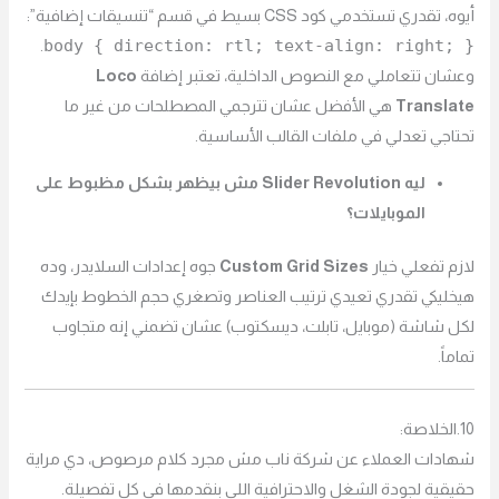
أيوه، تقدري تستخدمي كود CSS بسيط في قسم “تنسيقات إضافية”:
body { direction: rtl; text-align: right; }
.
وعشان تتعاملي مع النصوص الداخلية، تعتبر إضافة
Loco
Translate
هي الأفضل عشان تترجمي المصطلحات من غير ما
تحتاجي تعدلي في ملفات القالب الأساسية.
ليه Slider Revolution مش بيظهر بشكل مظبوط على
الموبايلات؟
لازم تفعلي خيار
Custom Grid Sizes
جوه إعدادات السلايدر، وده
هيخليكي تقدري تعيدي ترتيب العناصر وتصغري حجم الخطوط بإيدك
لكل شاشة (موبايل، تابلت، ديسكتوب) عشان تضمني إنه متجاوب
تماماً.
10.الخلاصة:
شهادات العملاء عن شركة ناب مش مجرد كلام مرصوص، دي مراية
حقيقية لجودة الشغل والاحترافية اللي بنقدمها في كل تفصيلة.