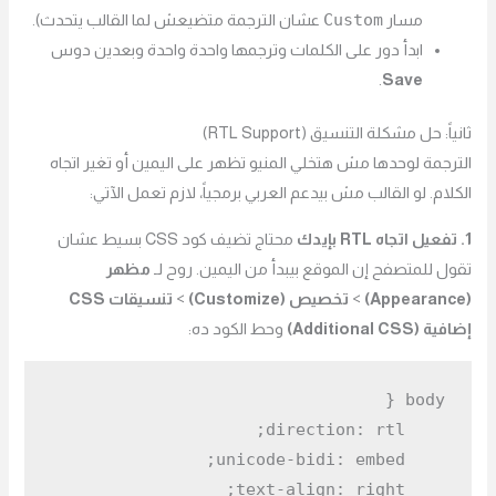
Custom
مسار
عشان الترجمة متضيعش لما القالب يتحدث).
ابدأ دور على الكلمات وترجمها واحدة واحدة وبعدين دوس
.
Save
ثانياً: حل مشكلة التنسيق (RTL Support)
الترجمة لوحدها مش هتخلي المنيو تظهر على اليمين أو تغير اتجاه
الكلام. لو القالب مش بيدعم العربي برمجياً، لازم تعمل الآتي:
1. تفعيل اتجاه RTL بإيدك
محتاج تضيف كود CSS بسيط عشان
تقول للمتصفح إن الموقع بيبدأ من اليمين. روح لـ
مظهر
(Appearance)
>
تخصيص (Customize)
>
تنسيقات CSS
إضافية (Additional CSS)
وحط الكود ده:
body
direction
unicode-bidi
text-align