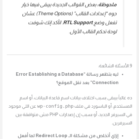
ملحوظة:
بعض القوالب الجديدة بيبقى فيها خيار
جوه “إعدادات القالب” (Theme Options) عشان
تفعل وضع
RTL Support
. اتأكد إنك شوفت
لوحة تحكم القالب الأول.
9.الأسئلة الشائعة:
ليه بتظهر رسالة “Error Establishing a Database
Connection” بعد نقل الموقع؟
ده غالباً بيبقى بسبب اختلاف بيانات اسم قاعدة البيانات، أو اسم
wp-config.php
المستخدم، أو الباسورد في ملف
عن اللي موجود
في السيرفر الجديد، أو بسبب إن إصدارات PHP مش متوافقة بين
السيرفرين.
إزاي أتخلص من مشكلة الـ Redirect Loop لما أفعل