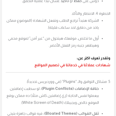
دوس على
حفظ
أو
تأكيد
عشان تبدأ عملية التحقق.
الخطوة 4: الانتظار والتأكد
الشركة هتبدأ تراجع الطلب وتفعل الشهادة (الموضوع ممكن
ياخد من دقايق لحد ساعات قليلة).
أول ما تخلص، موقعك هيتحول من “غير آمن” لموقع محمي
وهيظهر جنبه رمز القفل الأخضر.
وتقدر تعرف اكتر عن:
شهادات عملائنا في خدماتنا في تصميم المواقع
5. مشاكل التوافق والـ “Plugins” (في ووردبريس تحديداً).
خناقة الإضافات (Plugin Conflicts):
لو سطبت إضافتين
بيعملوا نفس الحاجة (زي إضافتين كاش مثلاً) ده ممكن يوقع
الموقع خالص ويجيبلك (White Screen of Death).
ثقل القوالب (Bloated Themes):
فيه قوالب جاهزة بتيجي