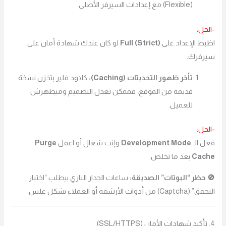
(Flexible) مع إعدادات السيرفر الأصلي.
-الحل:
اظبط الإعداد على
Full (Strict)
لو كان عندك شهادة أمان على
سيرفرك.
تأخر ظهور التحديثات (Caching):
كلاود فلير بتخزن نسخة
قديمة من الموقع، فممكن تعدل التصميم وميظهرش
للعميل.
-الحل:
فعل الـ
Development Mode
وإنت شغال أو اعمل
Purge
Cache
بعد ما تخلص.
🚫 حظر “البوتات” الصديقة:
ساعات الجدار الناري بيطلب “اختبار
التحقق” (Captcha) من أدوات الأرشفة أو العملاء بشكل غلس.
4. تأكيد شهادات الأمان (SSL/HTTPS).