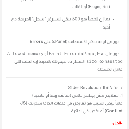
تانية (Plugin) أو القالب.
بما إن الخطأ هو 500، يبقى السيرفر “سجل” الجريمة دي
أكيد.
– دور في لوحة تحكم الاستضافة (cPanel) على
Errors
.
Allowed memory
Fatal Error
– دور على سطر فيه كلمة
أو
size exhausted
. السطر ده هيقولك بالظبط إيه الملف اللي
عامل المشكلة.
7. مشكلة الـ Slider Revolution.
1. السلايدر مش بيظهر خالص (شاشة بيضا أو فاضية)
غالباً بيبقى السبب هو
تعارض في ملفات الجافا سكربت (JS
Conflict)
أو نقص في الذاكرة.
-الحل: