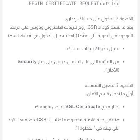
BEGIN CERTIFICATE REQUEST
بتبدأ بكلمة
.
الخطوة 2: الدخول على حسابك الإداري
بعد ما تنسخ كود الـ CSR، روح لبريدك الإلكتروني ودوس على الرابط
الموجود في الصورة اللي بعتّها (رابط تسجيل الدخول في HostGator):
سجل دخولك ببيانات حسابك.
من القائمة اللي على الشمال، دوس على خيار
Security
(الأمان).
الخطوة 3: تفعيل الشهادة
أول ما تدخل قسم الأمان:
اختار منتج
SSL Certificate
الخاص بموقعك.
هتلاقي خانة فاضية مخصوصة لطلب الـ CSR؛ حط فيها الكود
اللي جبته في “الخطوة 1”.