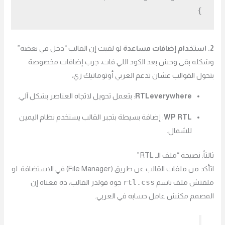
}

2. استخدام إضافات مساعدة
لو لقيت إن القالب “دخل في بعضه”
وشكله بقى وحش بعد الكود اللي فات، جرب إضافات مخصوصة
بتحول القوالب عشان تدعم العربي أوتوماتيك زي:
RTLeverywhere
: بتعمل تحويل لاتجاه العناصر بشكل آلي.
WP RTL
: إضافة بسيطة بتجبر القالب يستخدم نظام اليمين
للشمال.
ثالثاً: نصيحة “ملف الـ RTL”
اتأكد من ملفات القالب عن طريق (File Manager) في الاستضافة. لو
rtl.css
ملقتش ملف باسم
جوه فولدر القالب، ده معناه إن
المصمم مكنش عامل حسابه في العربي.