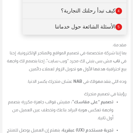
كيف تبدأ رحلتك التجارية؟
4
الأسئلة الشائعة حول خدماتنا
5
مقدمة:
بما إننا شركة متخصصة في تصميم المواقع والمتاجر الإلكترونية، إحنا
في
ناب
مش بس بنبني لك مجرد “ويب سايت”، إحنا بنصمم لك واجهة
بيع احترافية هدفها الأول هو تحويل الزوار لعملاء دائمين.
وده اللي بنقدمهولك في
NAB
عشان متجرك يكسر الدنيا:
رؤيتنا في تصميم متجرك
تصميم “على مقاسك”:
مفيش قوالب جاهزة مكررة؛ بنصمم
واجهة تعكس هوية البراند بتاعك وتخطف عين العميل من
أول ثانية.
تجربة مستخدم (UX) عبقرية:
بنهتم إن العميل يوصل للمنتج