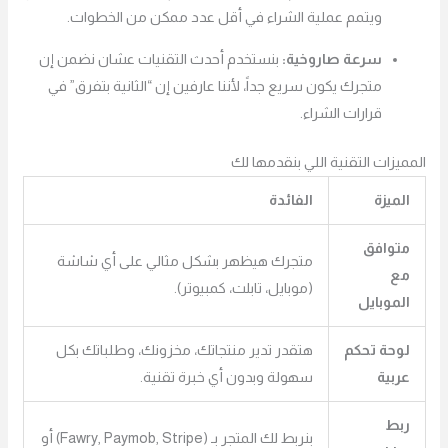
ويتمم عملية الشراء في أقل عدد ممكن من الخطوات.
سرعة صاروخية:
بنستخدم أحدث التقنيات عشان نضمن إن
متجرك يكون سريع جداً، لأننا عارفين إن “الثانية بتفرق” في
قرارات الشراء.
المميزات التقنية اللي بنقدمها لك
الميزة
الفائدة
متوافق
متجرك هيظهر بشكل مثالي على أي شاشة
مع
(موبايل، تابلت، كمبيوتر).
الموبايل
لوحة تحكم
هتقدر تدير منتجاتك، مخزونك، وطلباتك بكل
عربية
سهولة وبدون أي خبرة تقنية.
ربط
بنربط لك المتجر بـ (Fawry, Paymob, Stripe) أو