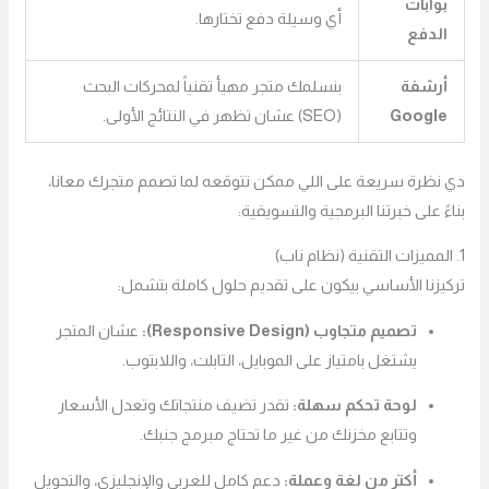
بوابات
أي وسيلة دفع تختارها.
الدفع
أرشفة
بنسلمك متجر مهيأ تقنياً لمحركات البحث
Google
(SEO) عشان تظهر في النتائج الأولى.
دي نظرة سريعة على اللي ممكن تتوقعه لما تصمم متجرك معانا،
بناءً على خبرتنا البرمجية والتسويقية:
1. المميزات التقنية (نظام ناب)
تركيزنا الأساسي بيكون على تقديم حلول كاملة بتشمل:
تصميم متجاوب (Responsive Design):
عشان المتجر
يشتغل بامتياز على الموبايل، التابلت، واللابتوب.
لوحة تحكم سهلة:
تقدر تضيف منتجاتك وتعدل الأسعار
وتتابع مخزنك من غير ما تحتاج مبرمج جنبك.
أكتر من لغة وعملة:
دعم كامل للعربي والإنجليزي، والتحويل