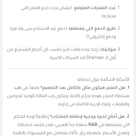
عدد المنتجات المتوقع:
(عشان نحدد حجم المتجر اللي
محتاجه).
طرق الدفع اللي بتفضلها:
(دفع عند الاستلام بس، ولا فيزا
ودفع إلكتروني؟).
ميزانيتك:
إحنا عندنا باقات كتير تناسب كل أحجام المشاريع من
أول الـ Startups لحد الشركات الكبيرة.
الأسئلة الشائعة حول خدماتنا
1. هل المتجر هيكون ملكي بالكامل بعد التصميم؟
طبعاً، في
ناب
بنسلمك المتجر بلوحة تحكم كاملة، وبتكون إنت المالك الوحيد للدومين
والملفات، وليك الحرية الكاملة في إدارته.
2. هل أحتاج لخبرة برمجية لإضافة المنتجات؟
إطلاقاً! لوحة التحكم
اللي بنصممها في
NAB
سهلة جداً بالعربي، تقدر تضيف منتجاتك
وتعدل الأسعار بضغطة زرار، كأنك بتتعامل مع الفيسبوك بالظبط.