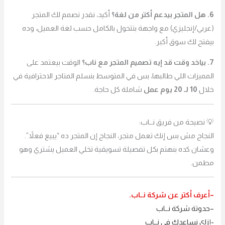
6. هل المتجر بيدعم أكتر من لغة؟
أكيد، نقدر نصمم لك المتجر
(عربي/إنجليزي) مع واجهة بتتحول بالكامل حسب لغة العميل، وده
بيفتح لك سوق أكبر.
7. بياخد وقت قد إيه تصميم المتجر مع ناب؟
الوقت بيعتمد على
المميزات اللي طالبها، بس في المتوسط بنسلم المتاجر الاحترافية في
خلال
10 لـ 20 يوم عمل
شاملة كل حاجة.
💡 نصيحة من فريق نــاب:
النجاح مش بس إنك تعمل متجر، النجاح إن المتجر ده “يبيع فعلاً”.
وعشان كده بنهتم بكل تفصيلة تسويقية تخلي العميل يشتري وهو
مطمن.
–
أعرف أكتر
عن
شركة نــاب
.
–
حدوتة شركة نــاب
-إزاي نساعدك في نــاب