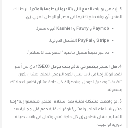
3. إيه هي بوابات الدفع اللي بتقدروا تربطوها بالمتجر؟
بنربط لك
المتجر بأي بوابة دفع تختارها في مصر أو الوطن العربي، زي:
Paymob
و
Fawry
و
Kashier
(جوه مصر).
Stripe
و
PayPal
(للشغل الدولي).
ده غير طبعاً تفعيل خاصية “الدفع عند الاستلام”.
4. هل المتجر بيظهر في نتائج بحث جوجل (SEO)؟
دي من أهم
نقط قوتنا. إحنا في
ناب
بنبني الكود البرمجي للمتجر عشان يكون
“نضيف” وصديق لجوجل، وبنجهزلك كل حاجة عشان تظهر لعملائك
بسهولة.
5. لو واجهت مشكلة تقنية بعد استلام المتجر، هتعملوا إيه؟
إحنا
مش بنسلمك المتجر ونمشي! بنوفرلك فترة
دعم فني مجانية
بعد
التسليم عشان نتطمن إن كل حاجة تمام، وكمان في باقات صيانة
دورية لو حبيت.