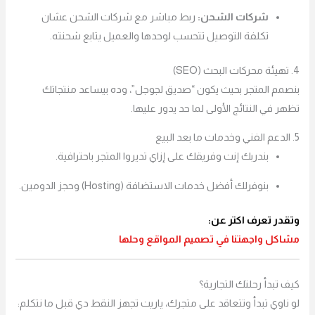
شركات الشحن:
ربط مباشر مع شركات الشحن عشان
تكلفة التوصيل تتحسب لوحدها والعميل يتابع شحنته.
4. تهيئة محركات البحث (SEO)
بنصمم المتجر بحيث يكون “صديق لجوجل”، وده بيساعد منتجاتك
تظهر في النتائج الأولى لما حد يدور عليها.
5. الدعم الفني وخدمات ما بعد البيع
بندربك إنت وفريقك على إزاي تديروا المتجر باحترافية.
بنوفرلك أفضل خدمات الاستضافة (Hosting) وحجز الدومين.
وتقدر تعرف اكتر عن:
مشاكل واجهتنا في تصميم المواقع وحلها
كيف تبدأ رحلتك التجارية؟
لو ناوي تبدأ وتتعاقد على متجرك، ياريت تجهز النقط دي قبل ما نتكلم: