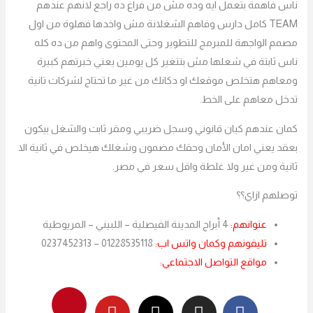
ناس فاهمة بتعمل ايه وده مش من فراغ ده راجع لانهم عندهم
TEAM كامل دارس وفاهم الشغلانة مش واخدها فهلوة من اول
مصمم الواجهة للمبرمج للتطوير وحتى المحتوى واهم من ده كله
ناس ثابتة في شعلها مش بتتغير كل يومين يعني خبرتهم كبيرة
ومعاهم هتخلص موقعك او دكانك من غير ما تحتاج لشركات تانية
تدخل معاهم على الخط.
كمان عندهم كيان قانوني وسجل ضريبي ومقر ثابت والشغل بيكون
بعقد يعني امان الأمان وحقك مضمون وشغلك هيخلص في ثانية الا
ثانية ومن غير ولا غلطة واقل سعر في مصر.
توصلهم ازاي؟؟
عنوانهم:
4 أبراج المدينة الفيصلية – اللبيني – المريوطية
تليفونهم وكمان واتس اب:
01228535118 – 0237452313
مواقع التواصل الاجتماعي:
P
Y
X
I
F
i
o
-
n
a