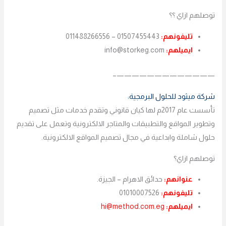
توصلهم ازاي ؟؟
تليفونهم:
01507455443 – 011488266556
ايميلهم:
info@storkeg.com
—————————————–
شركة ميثود للحلول البرمجية:
تأسست عام 2017م لها كيان قانوني وتقدم خدمات مثل تصميم
وتطوير المواقع والتطبيقات والمتاجر الالكترونية وتعمل على تقديم
حلول شاملة وابداعية في مجال تصميم المواقع الالكترونية.
توصلهم ازاي؟
عنوانهم:
حدائق الاهرام – الجيزة.
تليفونهم:
01010007526
ايميلهم:
hi@method.com.eg