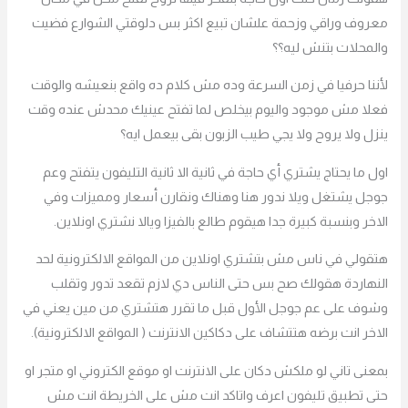
معروف وراقي وزحمة علشان تبيع اكثر بس دلوقتي الشوارع فضيت
والمحلات بتنش ليه؟؟
لأننا حرفيا في زمن السرعة وده مش كلام ده واقع بنعيشه والوقت
فعلا مش موجود واليوم بيخلص لما تفتح عينيك محدش عنده وقت
ينزل ولا يروح ولا يجي طيب الزبون بقى بيعمل ايه؟
اول ما يحتاج يشتري أي حاجة في ثانية الا ثانية التليفون يتفتح وعم
جوجل يشتغل ويلا ندور هنا وهناك ونقارن أسعار ومميزات وفي
الاخر وبنسبة كبيرة جدا هيقوم طالع بالفيزا ويالا نشتري اونلاين.
هتقولي في ناس مش بتشتري اونلاين من المواقع الالكترونية لحد
النهاردة هقولك صح بس حتى الناس دي لازم تقعد تدور وتقلب
وشوف على عم جوجل الأول قبل ما تقرر هتشتري من مين يعني في
الاخر انت برضه هتتشاف على دكاكين الانترنت ( المواقع الالكترونية).
بمعنى تاني لو ملكش دكان على الانترنت او موقع الكتروني او متجر او
حتى تطبيق تليفون اعرف واتاكد انت مش على الخريطة انت مش