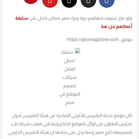
n
u
t
s
c
t
t
w
t
e
ولو عايز تشوف شغلهم جوة وبرة مصر ممكن تدخل على
سابقة
e
u
i
a
b
أعمالهم من هنا
r
b
t
g
o
e
e
t
r
o
موقع : https://gsomagazine.com
s
e
a
k
t
r
m
كان موقع مجلة التقييس الخليجي الصادرة عن هيئة التقييس لدول
مجلس التعاون من اوائل المواقع الالكترونية التي قامت شركة ناب
بتصميمها خارج مصر ومما يدل على نجاحها ان هيئة التقييس الخليجي