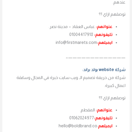
عندهم.
توصلهم ازاي ؟؟
عنوانهم:
عباس العقاد – مدينة نصر.
تليفونهم:
01004417918
ايميلهم:
info@firstmarets.com
—————————————–
شركة website بولد براند:
شركة من حريفة تصميم الـ ويب سايت خبرة في المجال وسابقة
اعمال كبيرة.
توصلهم ازاي ؟؟
عنوانهم:
المقطم.
تليفونهم:
01062024977
ايميلهم
:hello@boldbrand.co