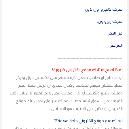
شركة كانجرو اون لاين
شركة زيرو ون.
من الاخر
المراجع
———————————————
لماذا اصبح امتلاك موقع الكتروني ضرورة؟
لو انت تاجر او صاحب شغل لازم تسمع مني الكلمتين دول وتركز
معايا علشان فيهم الخلاصة وكمان تصدق ان الزمن فعلا اتغير
وعلشان تبيع وتكسب أي كان مجالك يبقى لازم تتطور لان ناس كتير
اتفرمت في السوق لانها فضلت محلك سر وان يكون ليك موقع
الكتروني او دكان على الانترنت هو الاساس.
ليه تصميم موقع الكتروني حاجة مهمة؟؟
هقولك زمان كنت اول حاجة بتفكر فيها تروح تفتح محل في مكان